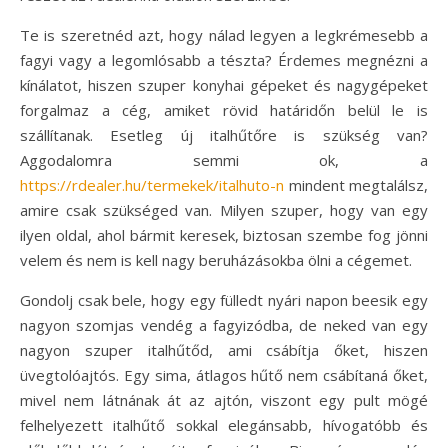
Te is szeretnéd azt, hogy nálad legyen a legkrémesebb a
fagyi vagy a legomlósabb a tészta? Érdemes megnézni a
kínálatot, hiszen szuper konyhai gépeket és nagygépeket
forgalmaz a cég, amiket rövid határidőn belül le is
szállítanak. Esetleg új italhűtőre is szükség van?
Aggodalomra semmi ok, a
https://rdealer.hu/termekek/italhuto-n
mindent megtalálsz,
amire csak szükséged van. Milyen szuper, hogy van egy
ilyen oldal, ahol bármit keresek, biztosan szembe fog jönni
velem és nem is kell nagy beruházásokba ölni a cégemet.
Gondolj csak bele, hogy egy fülledt nyári napon beesik egy
nagyon szomjas vendég a fagyizódba, de neked van egy
nagyon szuper italhűtőd, ami csábítja őket, hiszen
üvegtolóajtós. Egy sima, átlagos hűtő nem csábítaná őket,
mivel nem látnának át az ajtón, viszont egy pult mögé
felhelyezett italhűtő sokkal elegánsabb, hívogatóbb és