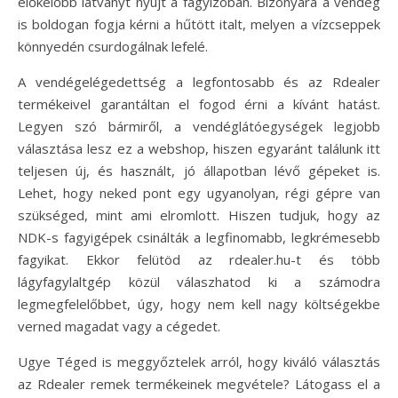
előkelőbb látványt nyújt a fagyizóban. Bizonyára a vendég
is boldogan fogja kérni a hűtött italt, melyen a vízcseppek
könnyedén csurdogálnak lefelé.
A vendégelégedettség a legfontosabb és az Rdealer
termékeivel garantáltan el fogod érni a kívánt hatást.
Legyen szó bármiről, a vendéglátóegységek legjobb
választása lesz ez a webshop, hiszen egyaránt találunk itt
teljesen új, és használt, jó állapotban lévő gépeket is.
Lehet, hogy neked pont egy ugyanolyan, régi gépre van
szükséged, mint ami elromlott. Hiszen tudjuk, hogy az
NDK-s fagyigépek csinálták a legfinomabb, legkrémesebb
fagyikat. Ekkor felütöd az rdealer.hu-t és több
lágyfagylaltgép közül válaszhatod ki a számodra
legmegfelelőbbet, úgy, hogy nem kell nagy költségekbe
verned magadat vagy a cégedet.
Ugye Téged is meggyőztelek arról, hogy kiváló választás
az Rdealer remek termékeinek megvétele? Látogass el a