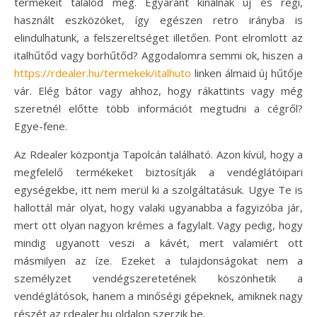
termékeit találod meg. Egyaránt kínálnak új és régi,
használt eszközöket, így egészen retro irányba is
elindulhatunk, a felszereltséget illetően. Pont elromlott az
italhűtőd vagy borhűtőd? Aggodalomra semmi ok, hiszen a
https://rdealer.hu/termekek/italhuto
linken álmaid új hűtője
vár. Elég bátor vagy ahhoz, hogy rákattints vagy még
szeretnél előtte több információt megtudni a cégről?
Egye-fene.
Az Rdealer központja Tapolcán található. Azon kívül, hogy a
megfelelő termékeket biztosítják a vendéglátóipari
egységekbe, itt nem merül ki a szolgáltatásuk. Ugye Te is
hallottál már olyat, hogy valaki ugyanabba a fagyizóba jár,
mert ott olyan nagyon krémes a fagylalt. Vagy pedig, hogy
mindig ugyanott veszi a kávét, mert valamiért ott
másmilyen az íze. Ezeket a tulajdonságokat nem a
személyzet vendégszeretetének köszönhetik a
vendéglátósok, hanem a minőségi gépeknek, amiknek nagy
részét az rdealer.hu oldalon szerzik be.