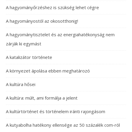
A hagyományőrzéshez is szükség lehet cégre
A hagyományostól az okosotthonig!
A hagyománytisztelet és az energiahatékonyság nem
zárják ki egymást
A katalizátor története
A környezet ápolása ebben meghatározó
A kultúra hősei
A kultúra: múlt, ami formálja a jelent
A kultúrtörténet és történelem iránti rajongásom
A kutyabolha hatékony ellensége az 50 százalék com-ról