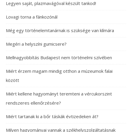
Legyen saját, plazmavágóval készült tankod!
Lovagi torna a fánkozónál
Még egy történelemtanárnak is szüksége van klímára
Megéri a helyszíni gumicsere?
Mellnagyobbítás Budapest nem történelmi szívében
Miért érzem magam mindig otthon a múzeumok falai
között
Miért kellene hagyományt teremteni a vércukorszint
rendszeres ellenőrzésére?
Miért tartanak ki a bőr táskák évtizedeken át?
Milyen hagyományai vannak a székhelyszolgáltatásnak