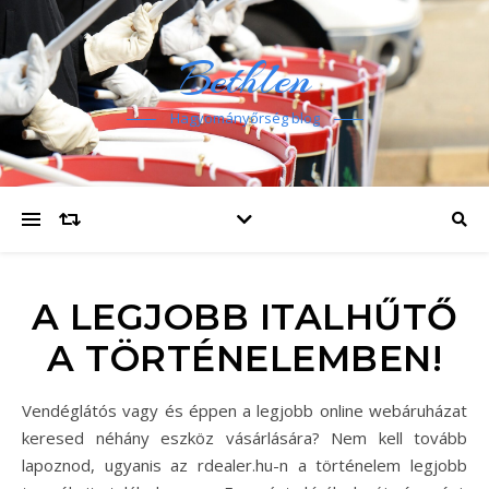
Bethlen
Hagyományőrség blog
A LEGJOBB ITALHŰTŐ
A TÖRTÉNELEMBEN!
Vendéglátós vagy és éppen a legjobb online webáruházat
keresed néhány eszköz vásárlására? Nem kell tovább
lapoznod, ugyanis az rdealer.hu-n a történelem legjobb