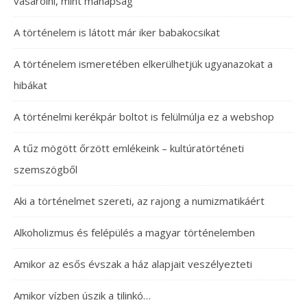
vásárolni, mint manapság
A történelem is látott már iker babakocsikat
A történelem ismeretében elkerülhetjük ugyanazokat a
hibákat
A történelmi kerékpár boltot is felülmúlja ez a webshop
A tűz mögött őrzött emlékeink – kultúratörténeti
szemszögből
Aki a történelmet szereti, az rajong a numizmatikáért
Alkoholizmus és felépülés a magyar történelemben
Amikor az esős évszak a ház alapjait veszélyezteti
Amikor vízben úszik a tilinkó…