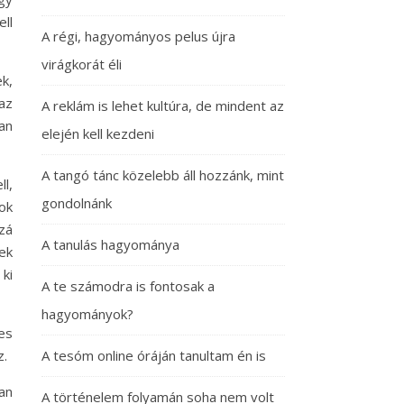
ll
A régi, hagyományos pelus újra
virágkorát éli
k,
az
A reklám is lehet kultúra, de mindent az
an
elején kell kezdeni
A tangó tánc közelebb áll hozzánk, mint
l,
gondolnánk
ok
zá
A tanulás hagyománya
ek
ki
A te számodra is fontosak a
hagyományok?
es
z.
A tesóm online óráján tanultam én is
an
A történelem folyamán soha nem volt