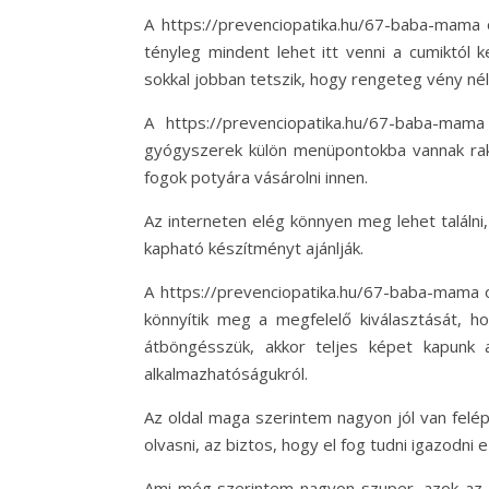
A https://prevenciopatika.hu/67-baba-mama
tényleg mindent lehet itt venni a cumiktól
sokkal jobban tetszik, hogy rengeteg vény né
A https://prevenciopatika.hu/67-baba-mam
gyógyszerek külön menüpontokba vannak rak
fogok potyára vásárolni innen.
Az interneten elég könnyen meg lehet találni
kapható készítményt ajánlják.
A https://prevenciopatika.hu/67-baba-mama o
könnyítik meg a megfelelő kiválasztását, ho
átböngésszük, akkor teljes képet kapunk a
alkalmazhatóságukról.
Az oldal maga szerintem nagyon jól van felépí
olvasni, az biztos, hogy el fog tudni igazodni 
Ami még szerintem nagyon szuper, azok az a