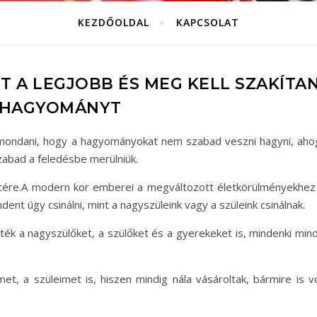
KEZDŐOLDAL
KAPCSOLAT
 A LEGJOBB ÉS MEG KELL SZAKÍTAN
 HAGYOMÁNYT
mondani, hogy a hagyományokat nem szabad veszni hagyni, aho
szabad a feledésbe merülniük.
etére.A modern kor emberei a megváltozott életkörülményekhez 
nt úgy csinálni, mint a nagyszüleink vagy a szüleink csinálnak.
ék a nagyszülőket, a szülőket és a gyerekeket is, mindenki mind
et, a szüleimet is, hiszen mindig nála vásároltak, bármire is vo