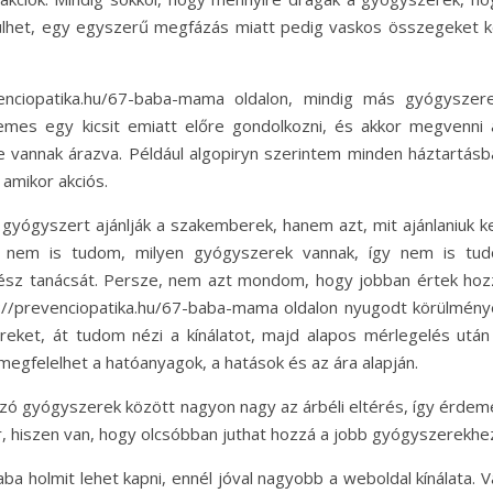
ülhet, egy egyszerű megfázás miatt pedig vaskos összegeket ke
venciopatika.hu/67-baba-mama oldalon, mindig más gyógyszere
mes egy kicsit emiatt előre gondolkozni, és akkor megvenni 
 vannak árazva. Például algopiryn szerintem minden háztartásb
amikor akciós.
yógyszert ajánlják a szakemberek, hanem azt, mit ajánlaniuk kel
r nem is tudom, milyen gyógyszerek vannak, így nem is tud
rész tanácsát. Persze, nem azt mondom, hogy jobban értek hoz
s://prevenciopatika.hu/67-baba-mama oldalon nyugodt körülmény
ket, át tudom nézi a kínálatot, majd alapos mérlegelés után 
megfelelhet a hatóanyagok, a hatások és az ára alapján.
zó gyógyszerek között nagyon nagy az árbéli eltérés, így érdem
 hiszen van, hogy olcsóbban juthat hozzá a jobb gyógyszerekhe
a holmit lehet kapni, ennél jóval nagyobb a weboldal kínálata. V