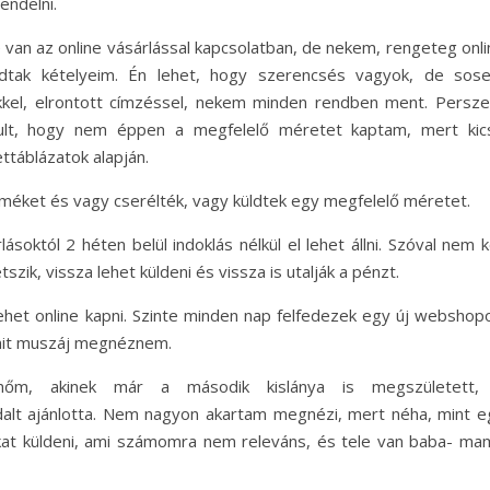
endelni.
 van az online vásárlással kapcsolatban, de nekem, rengeteg onli
adtak kételyeim. Én lehet, hogy szerencsés vagyok, de sos
kkel, elrontott címzéssel, nekem minden rendben ment. Persze
dult, hogy nem éppen a megfelelő méretet kaptam, mert kics
táblázatok alapján.
méket és vagy cserélték, vagy küldtek egy megfelelő méretet.
soktól 2 héten belül indoklás nélkül el lehet állni. Szóval nem k
zik, vissza lehet küldeni és vissza is utalják a pénzt.
et online kapni. Szinte minden nap felfedezek egy új webshopo
amit muszáj megnéznem.
őm, akinek már a második kislánya is megszületett,
alt ajánlotta. Nem nagyon akartam megnézi, mert néha, mint e
kat küldeni, ami számomra nem releváns, és tele van baba- ma