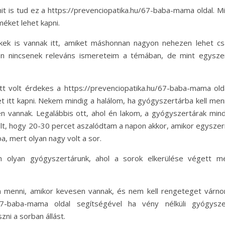
is tud ez a https://prevenciopatika.hu/67-baba-mama oldal. Mi
éket lehet kapni.
ek is vannak itt, amiket máshonnan nagyon nehezen lehet cs
en nincsenek releváns ismereteim a témában, de mint egysze
volt érdekes a https://prevenciopatika.hu/67-baba-mama olda
 itt kapni. Nekem mindig a halálom, ha gyógyszertárba kell menn
 vannak. Legalábbis ott, ahol én lakom, a gyógyszertárak mind
volt, hogy 20-30 percet aszalódtam a napon akkor, amikor egyszer
, mert olyan nagy volt a sor.
n olyan gyógyszertárunk, ahol a sorok elkerülése végett m
n menni, amikor kevesen vannak, és nem kell rengeteget várno
/67-baba-mama oldal segítségével ha vény nélküli gyógysze
ni a sorban állást.