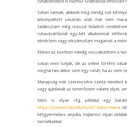
ruhaboltokból is házhoz szállítással lehessen r
Sokan vannak, akiknek még mindig sok kételye
lebonyolított vásárlás után már nem mar
találkoztam még rosszul feladott rendelése
ruhavásárlásnál egy-két alkalommal előfor
elmértem vagy elszámoltam magamat a méret
Ebben az esetben mindig visszaküldtem a ter
sokan nem tudják, de az online történt vásárlá
megtartani akkor sem egy ruhát, ha az nem tets
Manapság már szerencsére szinte mindent leh
vagy ajánlanak az ismerőseim valami olyat, 
Nem is olyan rég például egy barátn
https://prevenciopatika.hu/67-baba-mama
old
kétgyermekes anyuka, hajlamos olyan oldala
termékekkel.