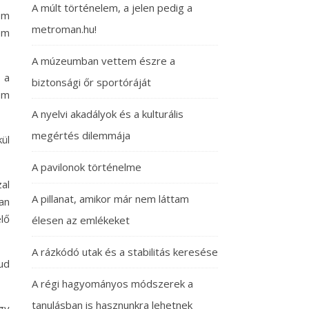
A múlt történelem, a jelen pedig a
em
metroman.hu!
em
A múzeumban vettem észre a
 a
biztonsági őr sportóráját
em
A nyelvi akadályok és a kulturális
megértés dilemmája
ül
A pavilonok történelme
al
A pillanat, amikor már nem láttam
an
lő
élesen az emlékeket
A rázkódó utak és a stabilitás keresése
ud
A régi hagyományos módszerek a
tanulásban is hasznunkra lehetnek
gy