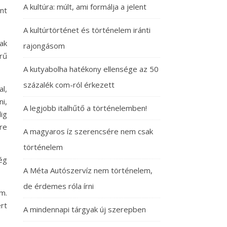
A kultúra: múlt, ami formálja a jelent
nt
A kultúrtörténet és történelem iránti
ak
rajongásom
rű
A kutyabolha hatékony ellensége az 50
százalék com-ról érkezett
l,
i,
A legjobb italhűtő a történelemben!
ig
re
A magyaros íz szerencsére nem csak
történelem
ég
A Méta Autószervíz nem történelem,
de érdemes róla írni
m.
rt
A mindennapi tárgyak új szerepben