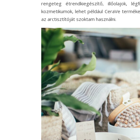
rengeteg étrendkiegészítő, illőolajok, l
kozmetikumok, lehet például CeraVe termékek
az arctisztítóját szoktam használni.