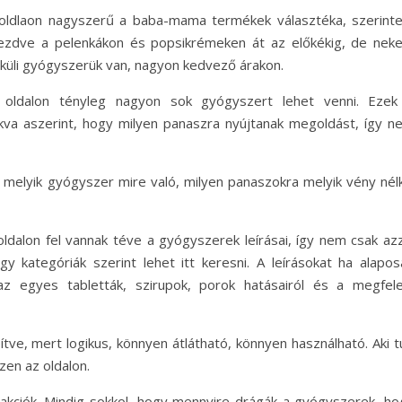
 oldlaon nagyszerű a baba-mama termékek választéka, szerint
 kezdve a pelenkákon és popsikrémeken át az előkékig, de nek
lküli gyógyszerük van, nagyon kedvező árakon.
a oldalon tényleg nagyon sok gyógyszert lehet venni. Ezek
va aszerint, hogy milyen panaszra nyújtanak megoldást, így n
, melyik gyógyszer mire való, milyen panaszokra melyik vény nélk
ldalon fel vannak téve a gyógyszerek leírásai, így nem csak azz
gy kategóriák szerint lehet itt keresni. A leírásokat ha alapos
z egyes tabletták, szirupok, porok hatásairól és a megfele
tve, mert logikus, könnyen átlátható, könnyen használható. Aki t
ezen az oldalon.
kciók. Mindig sokkol, hogy mennyire drágák a gyógyszerek, ho