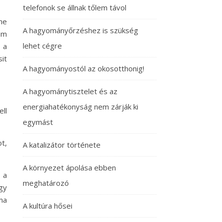
telefonok se állnak tőlem távol
ne
A hagyományőrzéshez is szükség
em
lehet cégre
 a
it
A hagyományostól az okosotthonig!
A hagyománytisztelet és az
energiahatékonyság nem zárják ki
ell
egymást
t,
A katalizátor története
A környezet ápolása ebben
 a
meghatározó
gy
ma
A kultúra hősei