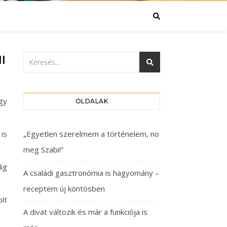
I
gy
OLDALAK
is
„Egyetlen szerelmem a történelem, no
meg Szabi!”
ig
A családi gasztronómia is hagyomány –
receptem új köntösben
lt
A divat változik és már a funkciója is