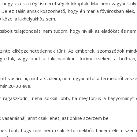
m, hogy ezek a régi ismeretségek kikoptak. Már nem vagyunk oly
 De ez talán annak köszönhető, hogy én már a fővárosban élek, i
 közel a lakhelyükhöz sem.
kisbolt tulajdonosát, nem tudom, hogy hívják az eladókat és nem 
szinte elképzelhetetlennek tűnt. Az emberek, szomszédok mind
goztak, vagy pont a falu napokon, focimeccseken, a boltban,
tt vásárolni, mint a szüleim, nem ugyanattól a termelőtől vesz
 már 20-30 éve.
 ragaszkodni, néha sokkal jobb, ha megtörjük a hagyományt 
ásárlásnál, amit csak lehet, azt online szerzem be.
nnek tűnt, hogy már nem csak éttermekből, hanem élelmiszer 