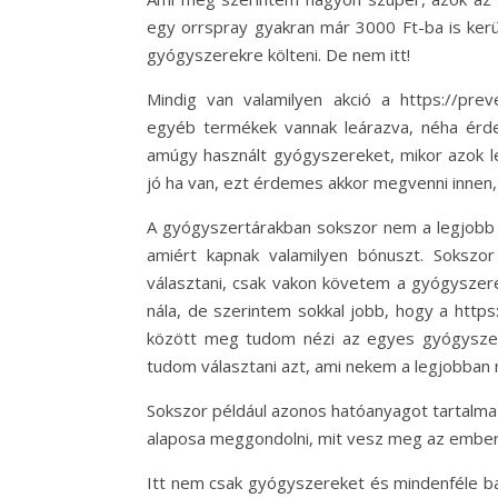
egy orrspray gyakran már 3000 Ft-ba is ker
gyógyszerekre költeni. De nem itt!
Mindig van valamilyen akció a https://pre
egyéb termékek vannak leárazva, néha érde
amúgy használt gyógyszereket, mikor azok le
jó ha van, ezt érdemes akkor megvenni innen, 
A gyógyszertárakban sokszor nem a legjobb g
amiért kapnak valamilyen bónuszt. Sokszo
választani, csak vakon követem a gyógysze
nála, de szerintem sokkal jobb, hogy a http
között meg tudom nézi az egyes gyógyszere
tudom választani azt, ami nekem a legjobban 
Sokszor például azonos hatóanyagot tartalma
alaposa meggondolni, mit vesz meg az ember,
Itt nem csak gyógyszereket és mindenféle bab