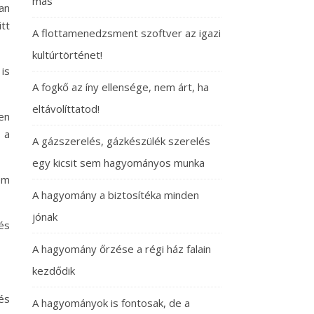
más
an
tt
A flottamenedzsment szoftver az igazi
kultúrtörténet!
is
A fogkő az íny ellensége, nem árt, ha
eltávolíttatod!
en
 a
A gázszerelés, gázkészülék szerelés
egy kicsit sem hagyományos munka
em
A hagyomány a biztosítéka minden
jónak
és
A hagyomány őrzése a régi ház falain
kezdődik
és
A hagyományok is fontosak, de a