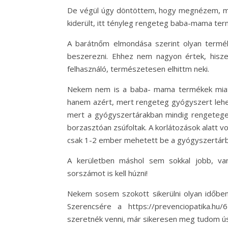
De végül úgy döntöttem, hogy megnézem, mit 
kiderült, itt tényleg rengeteg baba-mama term
A barátnőm elmondása szerint olyan termék
beszerezni. Ehhez nem nagyon értek, hisz
felhasználó, természetesen elhittm neki.
Nekem nem is a baba- mama termékek miatt 
hanem azért, mert rengeteg gyógyszert lehet
mert a gyógyszertárakban mindig rengetegen
borzasztóan zsúfoltak. A korlátozások alatt 
csak 1-2 ember mehetett be a gyógyszertárba
A kerületben máshol sem sokkal jobb, va
sorszámot is kell húzni!
Nekem sosem szokott sikerülni olyan időbe
Szerencsére a https://prevenciopatika.hu
szeretnék venni, már sikeresen meg tudom úsz