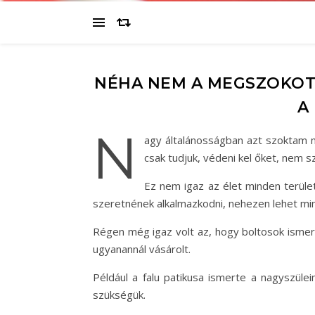
NÉHA NEM A MEGSZOKOTT
A
N
agy általánosságban azt szoktam 
csak tudjuk, védeni kel őket, nem 
Ez nem igaz az élet minden terül
szeretnének alkalmazkodni, nehezen lehet minde
Régen még igaz volt az, hogy boltosok ismert
ugyanannál vásárolt.
Például a falu patikusa ismerte a nagyszüleim
szükségük.