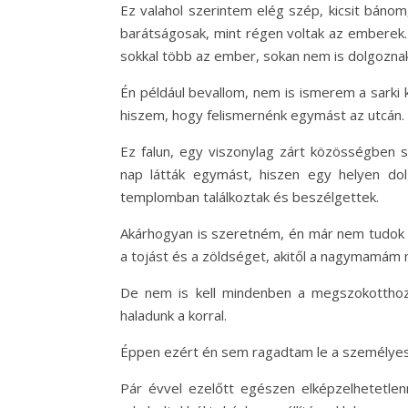
Ez valahol szerintem elég szép, kicsit báno
barátságosak, mint régen voltak az emberek.
sokkal több az ember, sokan nem is dolgoznak
Én például bevallom, nem is ismerem a sarki 
hiszem, hogy felismernénk egymást az utcán.
Ez falun, egy viszonylag zárt közösségben 
nap látták egymást, hiszen egy helyen dol
templomban találkoztak és beszélgettek.
Akárhogyan is szeretném, én már nem tudok o
a tojást és a zöldséget, akitől a nagymamám
De nem is kell mindenben a megszokotthoz
haladunk a korral.
Éppen ezért én sem ragadtam le a személyes v
Pár évvel ezelőtt egészen elképzelhetetle