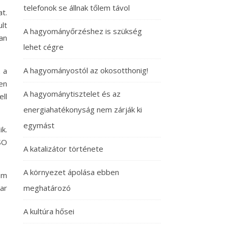
telefonok se állnak tőlem távol
t.
lt
A hagyományőrzéshez is szükség
an
lehet cégre
A hagyományostól az okosotthonig!
 a
en
A hagyománytisztelet és az
ll
energiahatékonyság nem zárják ki
egymást
k.
SO
A katalizátor története
A környezet ápolása ebben
om
ar
meghatározó
A kultúra hősei