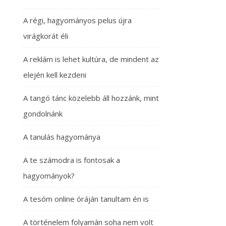
A régi, hagyományos pelus újra
virágkorát éli
A reklám is lehet kultúra, de mindent az
elején kell kezdeni
A tangó tánc közelebb áll hozzánk, mint
gondolnánk
A tanulás hagyománya
A te számodra is fontosak a
hagyományok?
A tesóm online óráján tanultam én is
A történelem folyamán soha nem volt