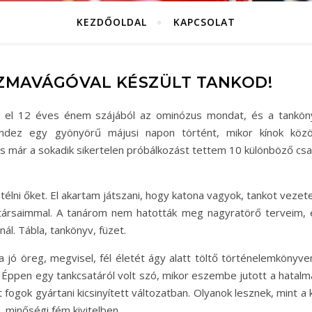
KEZDŐOLDAL
KAPCSOLAT
AZMAVÁGÓVAL KÉSZÜLT TANKOD!
t el 12 éves énem szájából az ominózus mondat, és a tankön
indez egy gyönyörű májusi napon történt, mikor kínok közö
s már a sokadik sikertelen próbálkozást tettem 10 különböző csa
élni őket. El akartam játszani, hogy katona vagyok, tankot vezet
ajtársaimmal. A tanárom nem hatották meg nagyratörő terveim, 
l. Tábla, tankönyv, füzet.
a jó öreg, megvisel, fél életét ágy alatt töltő történelemkönyve
. Éppen egy tankcsatáról volt szó, mikor eszembe jutott a hatalm
fogok gyártani kicsinyített változatban. Olyanok lesznek, mint a 
, minőségi fém kivitelben.