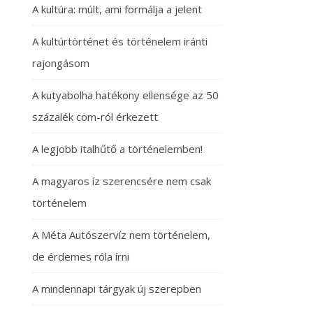
A kultúra: múlt, ami formálja a jelent
A kultúrtörténet és történelem iránti
rajongásom
A kutyabolha hatékony ellensége az 50
százalék com-ról érkezett
A legjobb italhűtő a történelemben!
A magyaros íz szerencsére nem csak
történelem
A Méta Autószervíz nem történelem,
de érdemes róla írni
A mindennapi tárgyak új szerepben