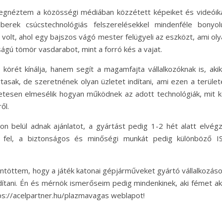
egnéztem a közösségi médiában közzétett képeiket és videóika
rek csúcstechnológiás felszerelésekkel mindenféle bonyolu
volt, ahol egy bajszos vágó mester felügyeli az eszközt, ami oly
ágú tömör vasdarabot, mint a forró kés a vajat.
körét kínálja, hanem segít a magamfajta vállalkozóknak is, akik
asak, de szeretnének olyan üzletet indítani, ami ezen a terület
tesen elmesélik hogyan működnek az adott technológiák, mit ke
ől.
belül adnak ajánlatot, a gyártást pedig 1-2 hét alatt elvégzi
 fel, a biztonságos és minőségi munkát pedig különböző I
öntöttem, hogy a játék katonai gépjárműveket gyártó vállalkozás
ítani. Én és mérnök ismerőseim pedig mindenkinek, aki fémet ak
ttps://acelpartner.hu/plazmavagas weblapot!