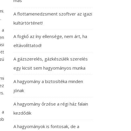
más
i.
A flottamenedzsment szoftver az igazi
s
.
kultúrtörténet!
 a
A fogkő az íny ellensége, nem árt, ha
sen
si
eltávolíttatod!
tt
A gázszerelés, gázkészülék szerelés
zú
egy kicsit sem hagyományos munka
mi
A hagyomány a biztosítéka minden
ez
jónak
s.
A hagyomány őrzése a régi ház falain
 a
kezdődik
bb
A hagyományok is fontosak, de a