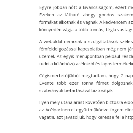
Egyre jobban nőtt a kíváncsiságom, ezért m
Ezeken az látható ahogy gondos szakembe
formákat alkotnak és vágnak. A kedvencem az 
könnyedén vágja a több tonnás, tégla vastags
A weboldal nemcsak a szolgáltatások széles 
fémfeldolgozással kapcsolatban még nem járt
üzemel. Az egyik menüpontban például részle
tudni a különböző acélokról és lapostermékekr
Cégismertetőjükből megtudtam, hogy 2 napon 
Évente több ezer tonna fémet dolgoznak
szabványok betartásával biztosítják.
Ilyen mély utánajárást követően biztosra eld
az Acélpartnerrel együttműködve fogom elind
vágatni, azt javasoljuk, hogy keresse fel a h