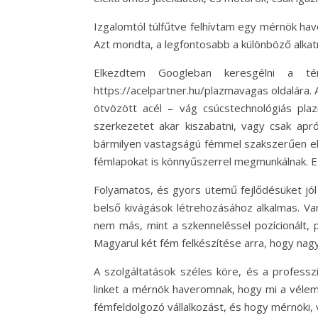
Izgalomtól túlfűtve felhívtam egy mérnök hav
Azt mondta, a legfontosabb a különböző alkat
Elkezdtem Googleban keresgélni a tém
https://acelpartner.hu/plazmavagas oldalára. 
ötvözött acél – vág csúcstechnológiás pla
szerkezetet akar kiszabatni, vagy csak ap
bármilyen vastagságú fémmel szakszerűen elv
fémlapokat is könnyűszerrel megmunkálnak. 
Folyamatos, és gyors ütemű fejlődésüket jól
belső kivágások létrehozásához alkalmas. Va
nem más, mint a szkenneléssel pozícionált, 
Magyarul két fém felkészítése arra, hogy na
A szolgáltatások széles köre, és a professz
linket a mérnök haveromnak, hogy mi a vélem
fémfeldolgozó vállalkozást, és hogy mérnöki, 