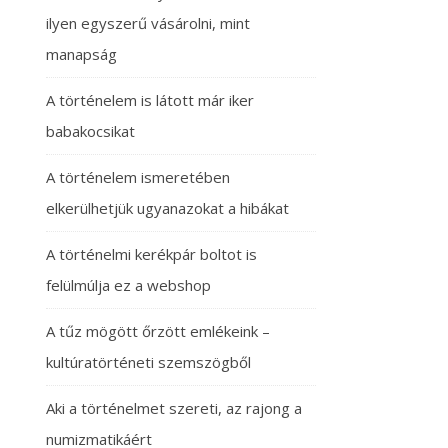
ilyen egyszerű vásárolni, mint
manapság
A történelem is látott már iker
babakocsikat
A történelem ismeretében
elkerülhetjük ugyanazokat a hibákat
A történelmi kerékpár boltot is
felülmúlja ez a webshop
A tűz mögött őrzött emlékeink –
kultúratörténeti szemszögből
Aki a történelmet szereti, az rajong a
numizmatikáért