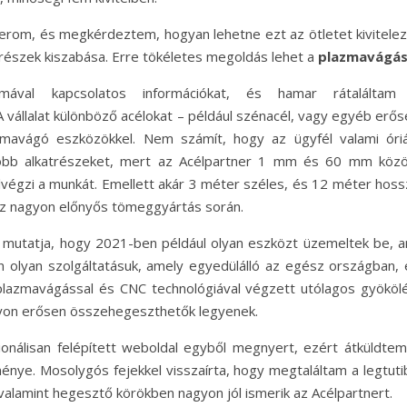
erom, és megkérdeztem, hogyan lehetne ezt az ötletet kivitelezn
részek kiszabása. Erre tökéletes megoldás lehet a
plazmavágá
ával kapcsolatos információkat, és hamar rátaláltam
A vállalat különböző acélokat – például szénacél, vagy egyéb erő
zmavágó eszközökkel. Nem számít, hogy az ügyfél valami óriá
róbb alkatrészeket, mert az Acélpartner 1 mm és 60 mm közö
égzi a munkát. Emellett akár 3 méter széles, és 12 méter hoss
Ez nagyon előnyős tömeggyártás során.
 mutatja, hogy 2021-ben például olyan eszközt üzemeltek be, a
n olyan szolgáltatásuk, amely egyedülálló az egész országban, 
plazmavágással és CNC technológiával végzett utólagos gyökölé
gyon erősen összehegeszthetők legyenek.
ionálisan felépített weboldal egyből megnyert, ezért átküldtem
énye. Mosolygós fejekkel visszaírta, hogy megtaláltam a legtuti
valamint hegesztő körökben nagyon jól ismerik az Acélpartnert.