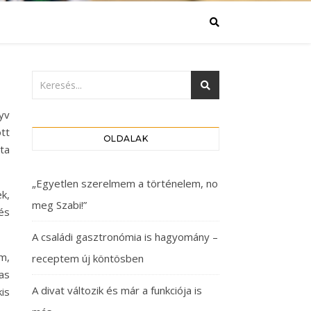
yv
tt
OLDALAK
ta
„Egyetlen szerelmem a történelem, no
ek,
meg Szabi!”
és
A családi gasztronómia is hagyomány –
m,
receptem új köntösben
as
A divat változik és már a funkciója is
kis