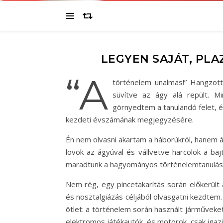
LEGYEN SAJÁT, PL
“A
történelem unalmas!” Hangzot
süvítve az ágy alá repült. M
görnyedtem a tanulandó felet, é
kezdeti évszámának megjegyzésére.
Én nem olvasni akartam a háborúkról, hanem át
lövök az ágyúval és vállvetve harcolok a b
maradtunk a hagyományos történelemtanulásná
Nem rég, egy pincetakarítás során előkerült 
és nosztalgiázás céljából olvasgatni kezdtem
ötlet: a történelem során használt járműveket 
elektromos játékautók, és motorok, csak igazi