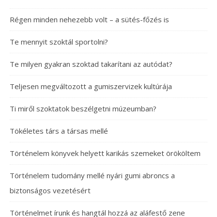
Régen minden nehezebb volt – a sütés-főzés is
Te mennyit szoktál sportolni?
Te milyen gyakran szoktad takarítani az autódat?
Teljesen megváltozott a gumiszervizek kultúrája
Ti miről szoktatok beszélgetni múzeumban?
Tökéletes társ a társas mellé
Történelem könyvek helyett karikás szemeket örököltem
Történelem tudomány mellé nyári gumi abroncs a
biztonságos vezetésért
Történelmet írunk és hangtál hozzá az aláfestő zene