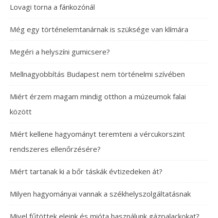
Lovagi torna a fánkozónál
Még egy történelemtanárnak is szüksége van klímára
Megéri a helyszíni gumicsere?
Mellnagyobbítás Budapest nem történelmi szívében
Miért érzem magam mindig otthon a múzeumok falai
között
Miért kellene hagyományt teremteni a vércukorszint
rendszeres ellenőrzésére?
Miért tartanak ki a bőr táskák évtizedeken át?
Milyen hagyományai vannak a székhelyszolgáltatásnak
Mivel fűtöttek eleink és mióta használunk gázpalackokat?