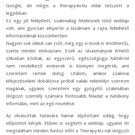
Google, de mégis a therapy4u.hu oldal tetszett a
legjobban.
Ez egy jól felépített, szakmailag hitelesnek tűnő weblap
volt, ami gyorsan elnyerte a bizalmam a rajta fellelhető
információknak köszönhetően.
Nagyon sok cikkük van (sőt, még egy e-book is letölthető),
szinte mindet elolvastam. Ezek az olvasmányok érhető
stílusban íródtak, az egyszerű, egészségügyi háttérrel
nem rendelkező emberek is könnyen megértik, ami
szerintem remek dolog. Utálom, amikor szakmai
kifejezésekkel dobálózva próbál valaki tekintélyt szerezni
magának, ugyanis szerintem egy gyógyító szakmában
dolgozó személy számára fontosabb feladat a hatékony
informálás, mint az egó növelése.
Az olvasottak hatására hamar eljutottam odáig, hogy
időpontot kérjek. Ebben is segített a weblap, ugyanis itt
megtaláltam minden fontos infót a Therapy4U-nál dolgozó