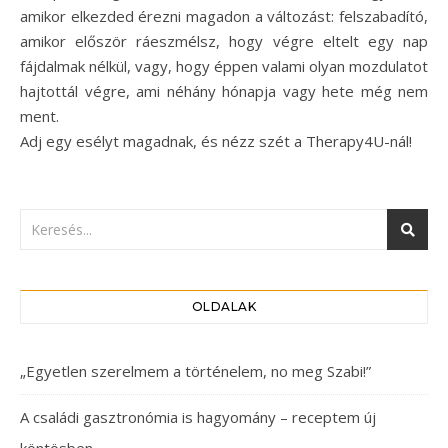
amikor elkezded érezni magadon a változást: felszabadító,
amikor először ráeszmélsz, hogy végre eltelt egy nap
fájdalmak nélkül, vagy, hogy éppen valami olyan mozdulatot
hajtottál végre, ami néhány hónapja vagy hete még nem
ment.
Adj egy esélyt magadnak, és nézz szét a Therapy4U-nál!
OLDALAK
„Egyetlen szerelmem a történelem, no meg Szabi!”
A családi gasztronómia is hagyomány – receptem új
köntösben