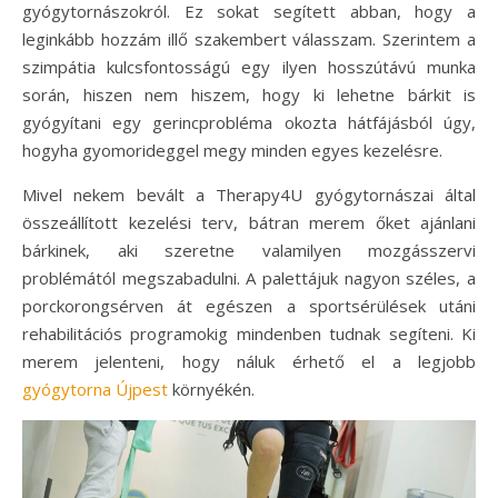
gyógytornászokról. Ez sokat segített abban, hogy a
leginkább hozzám illő szakembert válasszam. Szerintem a
szimpátia kulcsfontosságú egy ilyen hosszútávú munka
során, hiszen nem hiszem, hogy ki lehetne bárkit is
gyógyítani egy gerincprobléma okozta hátfájásból úgy,
hogyha gyomorideggel megy minden egyes kezelésre.
Mivel nekem bevált a Therapy4U gyógytornászai által
összeállított kezelési terv, bátran merem őket ajánlani
bárkinek, aki szeretne valamilyen mozgásszervi
problémától megszabadulni. A palettájuk nagyon széles, a
porckorongsérven át egészen a sportsérülések utáni
rehabilitációs programokig mindenben tudnak segíteni. Ki
merem jelenteni, hogy náluk érhető el a legjobb
gyógytorna Újpest
környékén.