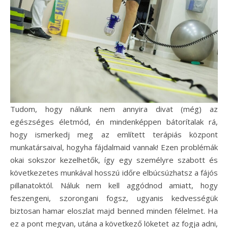
Tudom, hogy nálunk nem annyira divat (még) az
egészséges életmód, én mindenképpen bátorítalak rá,
hogy ismerkedj meg az említett terápiás központ
munkatársaival, hogyha fájdalmaid vannak! Ezen problémák
okai sokszor kezelhetők, így egy személyre szabott és
következetes munkával hosszú időre elbúcsúzhatsz a fájós
pillanatoktól. Náluk nem kell aggódnod amiatt, hogy
feszengeni, szorongani fogsz, ugyanis kedvességük
biztosan hamar eloszlat majd benned minden félelmet. Ha
ez a pont megvan, utána a következő löketet az fogja adni,