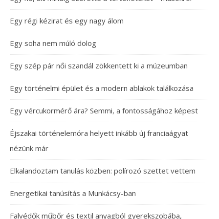
Egy régi kézirat és egy nagy álom
Egy soha nem múló dolog
Egy szép pár női szandál zökkentett ki a múzeumban
Egy történelmi épület és a modern ablakok találkozása
Egy vércukormérő ára? Semmi, a fontosságához képest
Éjszakai történelemóra helyett inkább új franciaágyat
nézünk már
Elkalandoztam tanulás közben: polírozó szettet vettem
Energetikai tanúsítás a Munkácsy-ban
Falvédők műbőr és textil anyagból gyerekszobába,