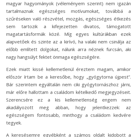
magyar hagyományok (véleményem szerint) nem igazán
tartalmaznak egészséges motívumokat, továbbá a
szűréseken való részvétel, mozgás, egészséges étkezés
sem tartozik a kifejezetten divatos, támogatott
magatartásformák közé. Míg egyes kultúrákban ezek
alapvetőek és szinte az a kirívó, ha valaki nem csinálja az
előbb említett dolgokat, nálunk arra néznek furcsán, aki
nagy hangsúlyt fektet önmaga egészségére.
Ezek miatt kissé kellemetlenül éreztem magam, amikor
először írtam be a keresőbe, hogy „gyógytorna újpest”.
Bár szerintem egyáltalán nem ciki gyógytornászhoz járni,
már előre hallottam a családom kételkedő megjegyzéseit.
Szerencsére ez a kis kellemetlenség engem nem
akadályozott meg abban, hogy jelentkezzek: az
egészségem fontosabb, minthogy a családom kedvére
tegyek.
A keresésemre egyébként a számos oldalt kidobott a