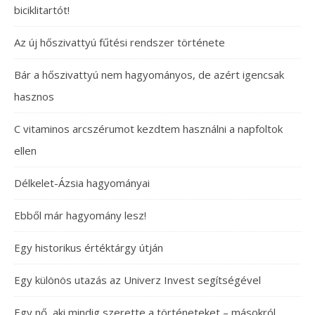
biciklitartót!
Az új hőszivattyú fűtési rendszer története
Bár a hőszivattyú nem hagyományos, de azért igencsak
hasznos
C vitaminos arcszérumot kezdtem használni a napfoltok
ellen
Délkelet-Ázsia hagyományai
Ebből már hagyomány lesz!
Egy historikus értéktárgy útján
Egy különös utazás az Univerz Invest segítségével
Egy nő, aki mindig szerette a történeteket – másokról