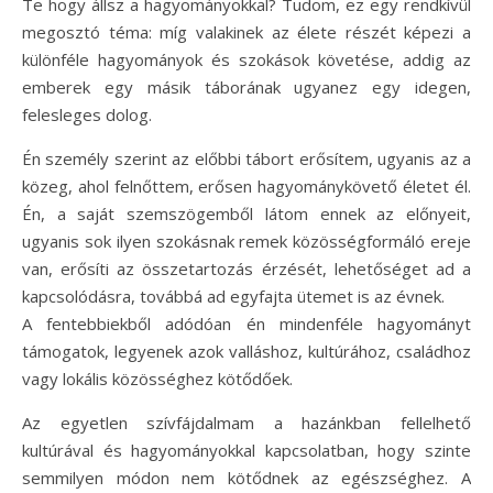
Te hogy állsz a hagyományokkal? Tudom, ez egy rendkívül
megosztó téma: míg valakinek az élete részét képezi a
különféle hagyományok és szokások követése, addig az
emberek egy másik táborának ugyanez egy idegen,
felesleges dolog.
Én személy szerint az előbbi tábort erősítem, ugyanis az a
közeg, ahol felnőttem, erősen hagyománykövető életet él.
Én, a saját szemszögemből látom ennek az előnyeit,
ugyanis sok ilyen szokásnak remek közösségformáló ereje
van, erősíti az összetartozás érzését, lehetőséget ad a
kapcsolódásra, továbbá ad egyfajta ütemet is az évnek.
A fentebbiekből adódóan én mindenféle hagyományt
támogatok, legyenek azok valláshoz, kultúrához, családhoz
vagy lokális közösséghez kötődőek.
Az egyetlen szívfájdalmam a hazánkban fellelhető
kultúrával és hagyományokkal kapcsolatban, hogy szinte
semmilyen módon nem kötődnek az egészséghez. A