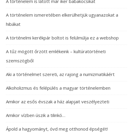
A történelem is látott már iker babakocsikat
A történelem ismeretében elkerülhetjük ugyanazokat a
hibákat
A történelmi kerékpár boltot is felülmúlja ez a webshop
A tűz mögött őrzött emlékeink – kultúratörténeti
szemszögből
Aki a történelmet szereti, az rajong a numizmatikáért
Alkoholizmus és felépülés a magyar történelemben
Amikor az esős évszak a ház alapjait veszélyezteti
Amikor vízben úszik a tilinkó…
Ápold a hagyományt, óvd meg otthonod épségét!