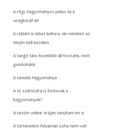
A régi, hagyományos pelus újra
virágkorát éli
A reklám is lehet kultúra, de mindent az
elején kell kezdeni
A tangó tánc közelebb áll hozzánk, mint
gondolnánk
A tanulás hagyománya
A te számodra is fontosak a
hagyományok?
A tesóm online óráján tanultam én is
A történelem folyamán soha nem volt