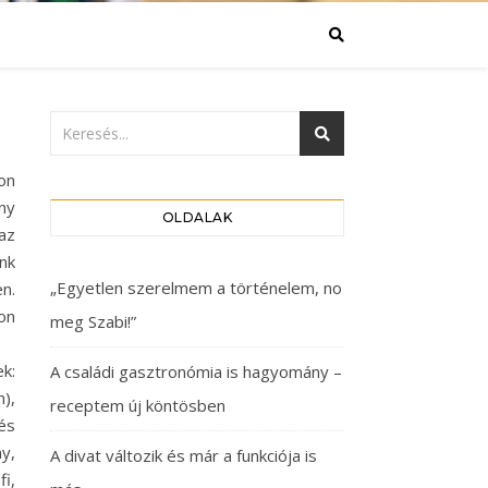
on
ny
OLDALAK
az
nk
„Egyetlen szerelmem a történelem, no
n.
on
meg Szabi!”
k:
A családi gasztronómia is hagyomány –
),
receptem új köntösben
és
y,
A divat változik és már a funkciója is
i,