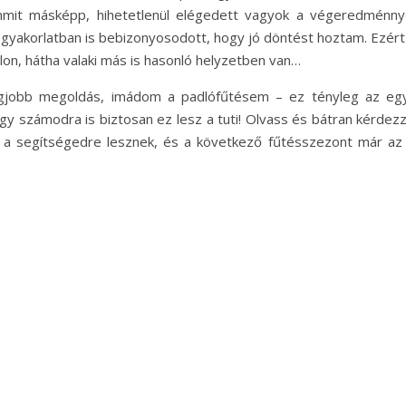
mit másképp, hihetetlenül elégedett vagyok a végeredménnye
gyakorlatban is bebizonyosodott, hogy jó döntést hoztam. Ezért 
lon, hátha valaki más is hasonló helyzetben van…
jobb megoldás, imádom a padlófűtésem – ez tényleg az egy
gy számodra is biztosan ez lesz a tuti! Olvass és bátran kérdezz
 a segítségedre lesznek, és a következő fűtésszezont már az 