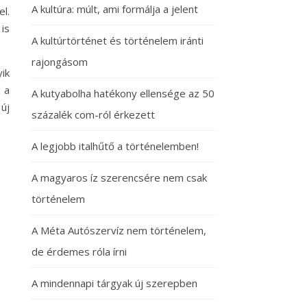
A kultúra: múlt, ami formálja a jelent
l.
is
A kultúrtörténet és történelem iránti
rajongásom
ik
 a
A kutyabolha hatékony ellensége az 50
új
százalék com-ról érkezett
A legjobb italhűtő a történelemben!
A magyaros íz szerencsére nem csak
történelem
A Méta Autószervíz nem történelem,
de érdemes róla írni
A mindennapi tárgyak új szerepben