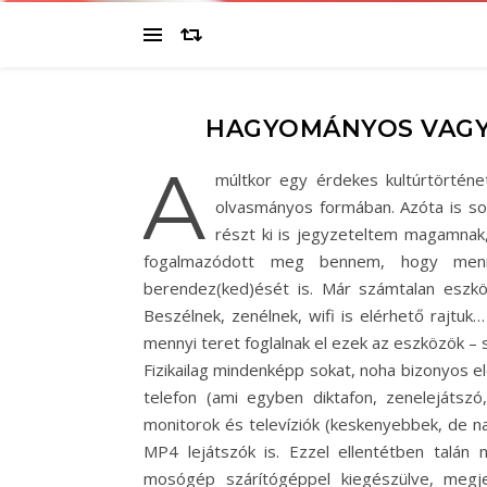
HAGYOMÁNYOS VAGY
A
múltkor egy érdekes kultúrtörténe
olvasmányos formában. Azóta is so
részt ki is jegyzeteltem magamnak, 
fogalmazódott meg bennem, hogy mennyi
berendez(ked)ését is. Már számtalan eszkö
Beszélnek, zenélnek, wifi is elérhető rajtuk
mennyi teret foglalnak el ezek az eszközök – 
Fizikailag mindenképp sokat, noha bizonyos e
telefon (ami egyben diktafon, zenelejáts
monitorok és televíziók (keskenyebbek, de n
MP4 lejátszók is. Ezzel ellentétben talán
mosógép szárítógéppel kiegészülve, megjel