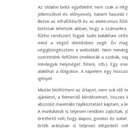
Az oldalon belül egyébként nem csak a négy
jellemzőivel és előnyeivel), hanem hasonló 
illetve az infrafűtésről és az elektromos fű
biztosak lehetünk abban, hogy a számunkra
fűtési rendszert fogjuk tudni kialakítani o
mind a végső döntésben segít. Én magam
végigböngésztem a weboldalt. Nem mindegy 
szeretnénk felfűteni (mekkorák a szobák, na
mindegyik helyiséget fűteni, stb.). Egy e
alakíthat a dolgokon. A napelem egy hosszú
igényel.
Miután kitöltöttem az űrlapot, nem sok idő te
ajánlatot, a felmerülő kérdéseimet, összes
abszolút maximális tájékoztatást kaptam, a 
A munkálatok is teljesen rendben zajlottak, 
érezhető volt, hogy alapos, gondos és sokat
érték arányban is teljesen elégedett vol