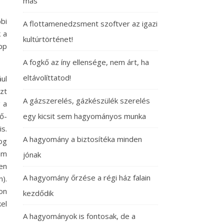
más
bi
A flottamenedzsment szoftver az igazi
 a
kultúrtörténet!
pp
A fogkő az íny ellensége, nem árt, ha
eltávolíttatod!
ul
zt
A gázszerelés, gázkészülék szerelés
 a
ő-
egy kicsit sem hagyományos munka
is.
A hagyomány a biztosítéka minden
og
am
jónak
en
A hagyomány őrzése a régi ház falain
).
on
kezdődik
el
A hagyományok is fontosak, de a