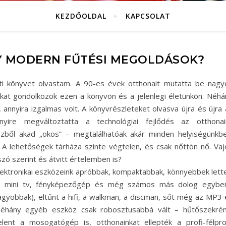
KEZDŐOLDAL
KAPCSOLAT
 MODERN FŰTÉSI MEGOLDÁSOK?
ti könyvet olvastam. A 90-es évek otthonait mutatta be nagy
kat gondolkozok ezen a könyvön és a jelenlegi életünkön. Néhá
annyira izgalmas volt. A könyvrészleteket olvasva újra és újra 
re megváltoztatta a technológiai fejlődés az otthonai
zből akad „okos” – megtalálhatóak akár minden helyiségünkbe
… A lehetőségek tárháza szinte végtelen, és csak nőttön nő. Vaj
szó szerint és átvitt értelemben is?
lektronikai eszközeink apróbbak, kompaktabbak, könnyebbek lette
zó, mini tv, fényképezőgép és még számos más dolog egyben
agyobbak), eltűnt a hifi, a walkman, a discman, sőt még az MP3 
 néhány egyéb eszköz csak robosztusabbá vált – hűtőszekrén
ent a mosogatógép is, otthonainkat ellepték a profi-félprof