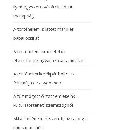
ilyen egyszerű vásárolni, mint
manapság
A történelem is látott már iker
babakocsikat
A történelem ismeretében
elkerülhetjük ugyanazokat a hibákat
A történelmi kerékpár boltot is
felülmúlja ez a webshop
A tűz mögött őrzött emlékeink –
kultúratörténeti szemszögből
Aki a történelmet szereti, az rajong a
numizmatikáért