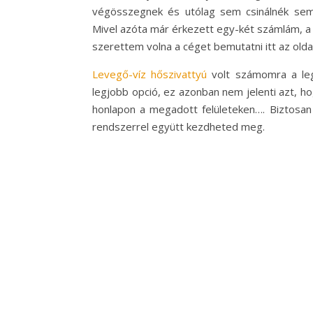
végösszegnek és utólag sem csinálnék sem
Mivel azóta már érkezett egy-két számlám, a 
szerettem volna a céget bemutatni itt az olda
Levegő-víz hőszivattyú
volt számomra a leg
legjobb opció, ez azonban nem jelenti azt, ho
honlapon a megadott felületeken…. Biztosan
rendszerrel együtt kezdheted meg.