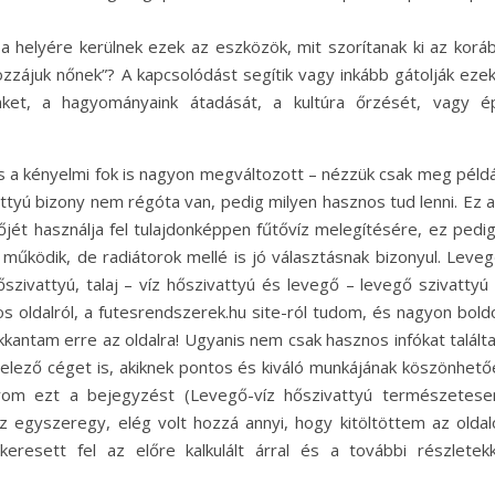
 helyére kerülnek ezek az eszközök, mit szorítanak ki az koráb
ozzájuk nőnek”? A kapcsolódást segítik vagy inkább gátolják ezek
ünket, a hagyományaink átadását, a kultúra őrzését, vagy é
s a kényelmi fok is nagyon megváltozott – nézzük csak meg példá
ttyú bizony nem régóta van, pedig milyen hasznos tud lenni. Ez a
őjét használja fel tulajdonképpen fűtővíz melegítésére, ez pedig
 működik, de radiátorok mellé is jó választásnak bizonyul. Leveg
őszivattyú, talaj – víz hőszivattyú és levegő – levegő szivattyú 
 oldalról, a futesrendszerek.hu site-ról tudom, és nagyon bold
kantam erre az oldalra! Ugyanis nem csak hasznos infókat talált
telező céget is, akiknek pontos és kiváló munkájának köszönhető
rom ezt a bejegyzést (Levegő-víz hőszivattyú természetesen
az egyszeregy, elég volt hozzá annyi, hogy kitöltöttem az oldal
keresett fel az előre kalkulált árral és a további részletekk