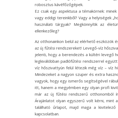
robosztus kávéfőzőgépek.
Ez csak egy aspektusa a témakörnek: minek a
vagy eddigi tereinkből? Vagy a helyiségek „h
használati tárgyak? Megkönnyítik az élet
ellenkezőleg?
Az otthonainkon belül az elérhető eszközök é
az új fűtési rendszereket! Levegő-víz hősziva
jelenti, hogy a berendezés a kültéri levegő h
legkiválóbban padlófűtési rendszerrel együtt
víz hőszivattyún felül létezik még víz – víz h
Mindezeket a nagyon szuper és extra hasznos
vagyok, hogy egy ismerős segítségével rábuk
itt, hanem a megyémben egy olyan profi kivi
már az új fűtési rendszerű otthonomból í
Árajánlatot olyan egyszerű volt kérni, mint 
található űrlapot, majd maga a kivitelező 
kapcsolatban.