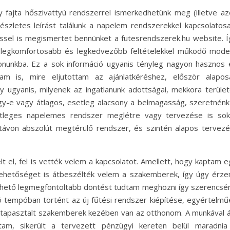
 fajta hőszivattyú rendszerrel ismerkedhetünk meg (illetve az
részletes leírást találunk a napelem rendszerekkel kapcsolatosa
téssel is megismertet bennünket a futesrendszerek.hu website. Í
 legkomfortosabb és legkedvezőbb feltételekkel működő mode
tthonunkba. Ez a sok információ ugyanis tényleg nagyon hasznos 
 is, mire eljutottam az ajánlatkéréshez, először alapos
ugyanis, milyenek az ingatlanunk adottságai, mekkora terület
gy-e vagy átlagos, esetleg alacsony a belmagasság, szeretnénk
setleges napelemes rendszer meglétre vagy tervezése is sok
távon abszolút megtérülő rendszer, és szintén alapos tervezé
lt el, fel is vették velem a kapcsolatot. Amellett, hogy kaptam 
 lehetőséget is átbeszélték velem a szakemberek, így úgy érze
lehető legmegfontoltabb döntést tudtam meghozni így szerencsér
jó tempóban történt az új fűtési rendszer kiépítése, egyértelmű
 tapasztalt szakemberek kezében van az otthonom. A munkával á
tam, sikerült a tervezett pénzügyi kereten belül maradnia