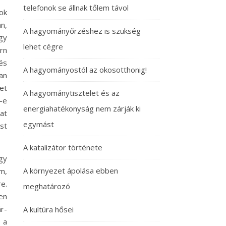
telefonok se állnak tőlem távol
ok
n,
A hagyományőrzéshez is szükség
gy
lehet cégre
rn
és
A hagyományostól az okosotthonig!
an
et
A hagyománytisztelet és az
-e
energiahatékonyság nem zárják ki
at
egymást
st
A katalizátor története
egy
A környezet ápolása ebben
m,
e.
meghatározó
en
r-
A kultúra hősei
 a